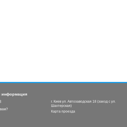
я информация
3
г. Киев ул. Автозаводская 18 (заезд с ул.
Шахтерская)
 вам?
Карта проезда