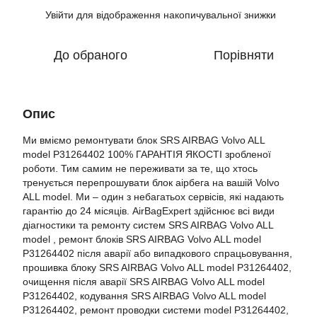
Увійти
для відображення накопичувальної знижки
%
До обраного
Порівняти
Опис
Ми вміємо ремонтувати блок SRS AIRBAG Volvo ALL
model P31264402 100% ГАРАНТІЯ ЯКОСТІ зробленої
роботи. Тим самим не переживати за те, що хтось
тренується перепрошувати блок аірбега на вашій Volvo
ALL model. Ми – один з небагатьох сервісів, які надають
гарантію до 24 місяців. AirBagExpert здійснює всі види
діагностики та ремонту систем SRS AIRBAG Volvo ALL
model , ремонт блоків SRS AIRBAG Volvo ALL model
P31264402 після аварії або випадкового спрацьовування,
прошивка блоку SRS AIRBAG Volvo ALL model P31264402,
очищення після аварії SRS AIRBAG Volvo ALL model
P31264402, кодування SRS AIRBAG Volvo ALL model
P31264402, ремонт проводки системи model P31264402,