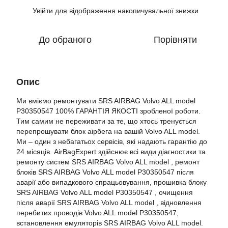
Увійти
для відображення накопичувальної знижки
%
До обраного
Порівняти
Опис
Ми вміємо ремонтувати SRS AIRBAG Volvo ALL model
P30350547 100% ГАРАНТІЯ ЯКОСТІ зробленої роботи.
Тим самим не переживати за те, що хтось тренується
перепрошувати блок аірбега на вашій Volvo ALL model.
Ми – один з небагатьох сервісів, які надають гарантію до
24 місяців. AirBagExpert здійснює всі види діагностики та
ремонту систем SRS AIRBAG Volvo ALL model , ремонт
блоків SRS AIRBAG Volvo ALL model P30350547 після
аварії або випадкового спрацьовування, прошивка блоку
SRS AIRBAG Volvo ALL model P30350547 , очищення
після аварії SRS AIRBAG Volvo ALL model , відновлення
перебитих проводів Volvo ALL model P30350547,
встановлення емуляторів SRS AIRBAG Volvo ALL model.