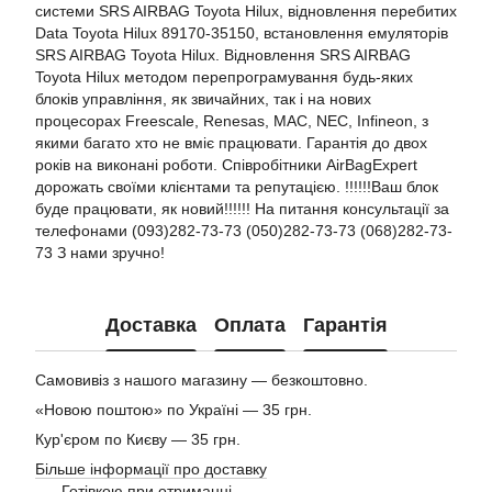
системи SRS AIRBAG Toyota Hilux, відновлення перебитих
Data Toyota Hilux 89170-35150, встановлення емуляторів
SRS AIRBAG Toyota Hilux. Відновлення SRS AIRBAG
Toyota Hilux методом перепрограмування будь-яких
блоків управління, як звичайних, так і на нових
процесорах Freescale, Renesas, MAC, NEC, Infineon, з
якими багато хто не вміє працювати. Гарантія до двох
років на виконані роботи. Співробітники AirBagExpert
дорожать своїми клієнтами та репутацією. !!!!!!Ваш блок
буде працювати, як новий!!!!!! На питання консультації за
телефонами (093)282-73-73 (050)282-73-73 (068)282-73-
73 З нами зручно!
Доставка
Оплата
Гарантія
Самовивіз з нашого магазину — безкоштовно.
«Новою поштою» по Україні — 35 грн.
Кур'єром по Києву — 35 грн.
Більше інформації про доставку
Готівкою при отриманні