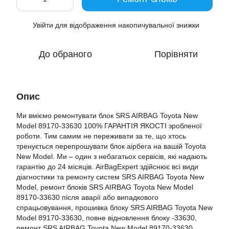
Увійти
для відображення накопичувальної знижки
%
До обраного
Порівняти
Опис
Ми вміємо ремонтувати блок SRS AIRBAG Toyota New
Model 89170-33630 100% ГАРАНТІЯ ЯКОСТІ зробленої
роботи. Тим самим не переживати за те, що хтось
тренується перепрошувати блок аірбега на вашій Toyota
New Model. Ми – один з небагатьох сервісів, які надають
гарантію до 24 місяців. AirBagExpert здійснює всі види
діагностики та ремонту систем SRS AIRBAG Toyota New
Model, ремонт блоків SRS AIRBAG Toyota New Model
89170-33630 після аварії або випадкового
спрацьовування, прошивка блоку SRS AIRBAG Toyota New
Model 89170-33630, повне відновлення блоку -33630,
ремонт SRS AIRBAG Toyota New Model 89170-33630,