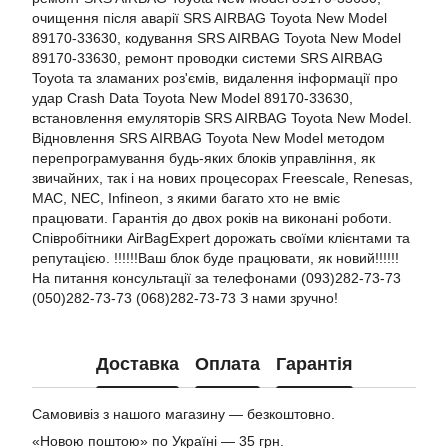
очищення після аварії SRS AIRBAG Toyota New Model
89170-33630, кодування SRS AIRBAG Toyota New Model
89170-33630, ремонт проводки системи SRS AIRBAG
Toyota та зламаних роз'ємів, видалення інформації про
удар Crash Data Toyota New Model 89170-33630,
встановлення емуляторів SRS AIRBAG Toyota New Model.
Відновлення SRS AIRBAG Toyota New Model методом
перепрограмування будь-яких блоків управління, як
звичайних, так і на нових процесорах Freescale, Renesas,
MAC, NEC, Infineon, з якими багато хто не вміє
працювати. Гарантія до двох років на виконані роботи.
Співробітники AirBagExpert дорожать своїми клієнтами та
репутацією. !!!!!!Ваш блок буде працювати, як новий!!!!!!
На питання консультації за телефонами (093)282-73-73
(050)282-73-73 (068)282-73-73 З нами зручно!
Доставка
Оплата
Гарантія
Самовивіз з нашого магазину — безкоштовно.
«Новою поштою» по Україні — 35 грн.