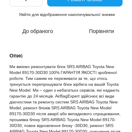
Увійти
для відображення накопичувальної знижки
%
До обраного
Порівняти
Опис
Ми вміємо ремонтувати блок SRS AIRBAG Toyota New
Model 89170-30D30 100% ГАРАНТІЯ ЯКОСТІ зробленої
роботи. Тим самим не переживати за те, що хтось
тренується перепрошувати блок аірбега на вашій Toyota
New Model. Ми – один з небагатьох сервісів, які надають
гарантію до 24 місяців. AirBagExpert здійснює всі види
діагностики та ремонту систем SRS AIRBAG Toyota New
Model, ремонт блоків SRS AIRBAG Toyota New Model
89170-30D30 після аварії або випадкового спрацювання,
прошивка блоку SRS AIRBAG Toyota New Model 89170-
30D30, повне відновлення блоку -30D30, ремонт SRS
AIRBAG Toyota New Model 89170-30D30, очищення після