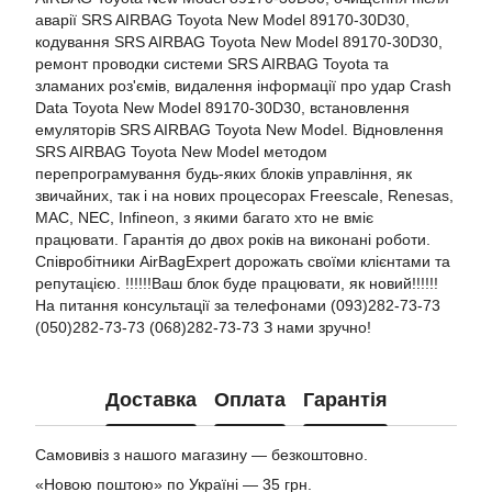
аварії SRS AIRBAG Toyota New Model 89170-30D30,
кодування SRS AIRBAG Toyota New Model 89170-30D30,
ремонт проводки системи SRS AIRBAG Toyota та
зламаних роз'ємів, видалення інформації про удар Crash
Data Toyota New Model 89170-30D30, встановлення
емуляторів SRS AIRBAG Toyota New Model. Відновлення
SRS AIRBAG Toyota New Model методом
перепрограмування будь-яких блоків управління, як
звичайних, так і на нових процесорах Freescale, Renesas,
MAC, NEC, Infineon, з якими багато хто не вміє
працювати. Гарантія до двох років на виконані роботи.
Співробітники AirBagExpert дорожать своїми клієнтами та
репутацією. !!!!!!Ваш блок буде працювати, як новий!!!!!!
На питання консультації за телефонами (093)282-73-73
(050)282-73-73 (068)282-73-73 З нами зручно!
Доставка
Оплата
Гарантія
Самовивіз з нашого магазину — безкоштовно.
«Новою поштою» по Україні — 35 грн.