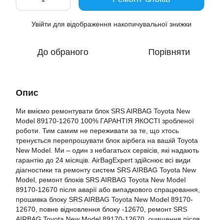
Увійти
для відображення накопичувальної знижки
%
До обраного
Порівняти
Опис
Ми вміємо ремонтувати блок SRS AIRBAG Toyota New
Model 89170-12670 100% ГАРАНТІЯ ЯКОСТІ зробленої
роботи. Тим самим не переживати за те, що хтось
тренується перепрошувати блок аірбега на вашій Toyota
New Model. Ми – один з небагатьох сервісів, які надають
гарантію до 24 місяців. AirBagExpert здійснює всі види
діагностики та ремонту систем SRS AIRBAG Toyota New
Model, ремонт блоків SRS AIRBAG Toyota New Model
89170-12670 після аварії або випадкового спрацювання,
прошивка блоку SRS AIRBAG Toyota New Model 89170-
12670, повне відновлення блоку -12670, ремонт SRS
AIRBAG Toyota New Model 89170-12670, очищення після