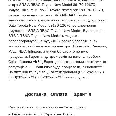
аварії SRS AIRBAG Toyota New Model 89170-12670,
кодування SRS AIRBAG Toyota New Model 89170-12670,
ремонт проводки системи SRS AIRBAG Toyota та
зламаних роз'ємів, видалення інформації про удар Crash
Data Toyota New Model 89170-12670, встановлення
емуляторів SRS AIRBAG Toyota New Model. Відновлення
SRS AIRBAG Toyota New Model методом
перепрограмування будь-яких блоків управління, як
звичайних, так і на нових процесорах Freescale, Renesas,
MAC, NEC, Infineon, з якими багато хто не вміє
працювати. Гарантія до двох років на виконані роботи.
Співробітники AirBagExpert дорожать своїми клієнтами та
репутацією. !!!!!!Ваш блок буде працювати, як новий!!!!!!
На питання консультації за телефонами (093)282-73-73
(050)282-73-73 (068)282-73-73 З нами зручно!
Доставка
Оплата
Гарантія
Самовивіз з нашого магазину — безкоштовно.
«Новою поштою» по Україні — 35 грн.