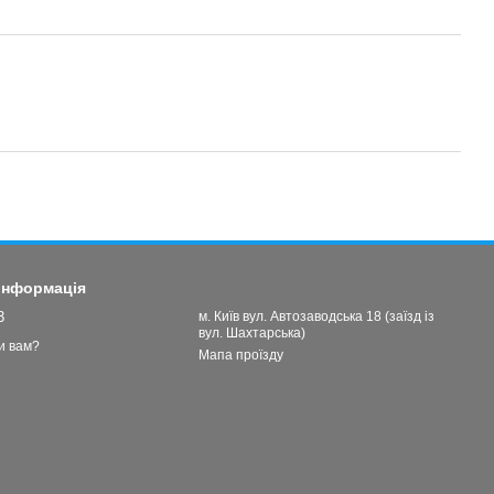
 інформація
3
м. Київ вул. Автозаводська 18 (заїзд із
вул. Шахтарська)
и вам?
Мапа проїзду