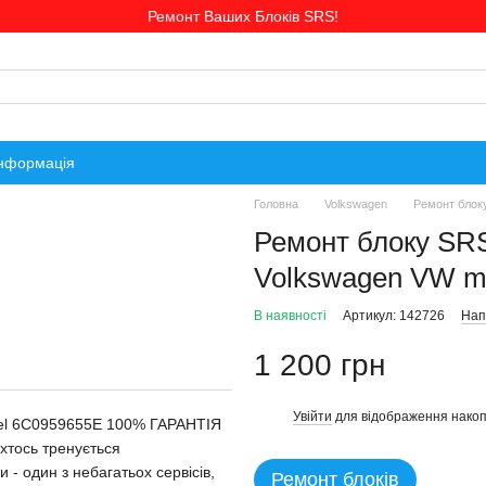
Ремонт Ваших Блоків SRS!
інформація
Головна
Volkswagen
Ремонт блок
Ремонт блоку SR
Volkswagen VW m
В наявності
Артикул: 142726
Нап
1 200 грн
Увійти
для відображення накоп
%
el 6C0959655E 100% ГАРАНТІЯ
хтось тренується
- один з небагатьох сервісів,
Ремонт блоків