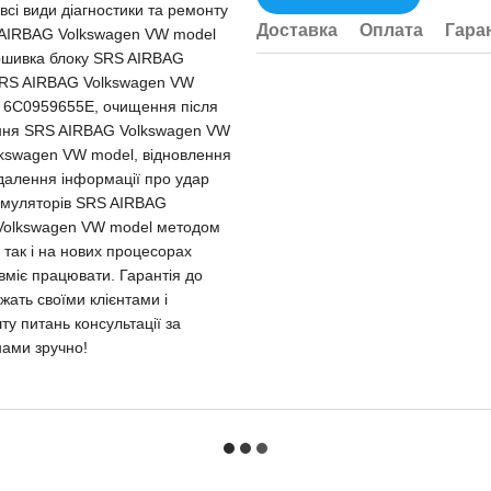
сі види діагностики та ремонту
Доставка
Оплата
Гара
 AIRBAG Volkswagen VW model
рошивка блоку SRS AIRBAG
SRS AIRBAG Volkswagen VW
 6C0959655E, очищення після
ання SRS AIRBAG Volkswagen VW
kswagen VW model, відновлення
идалення інформації про удар
емуляторів SRS AIRBAG
Volkswagen VW model методом
 так і на нових процесорах
 вміє працювати. Гарантія до
жать своїми клієнтами і
шту питань консультації за
нами зручно!