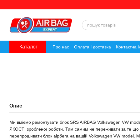
Перейти до основного контенту
Каталог
Про нас
Оплата і доставка
Контактна 
Опис
Ми вміємо ремонтувати блок SRS AIRBAG Volkswagen VW mod
ЯКОСТІ зробленої роботи. Тим самим не переживати за те що 
перепрошивати блок аірбега на вашій Volkswagen VW model. Ми 