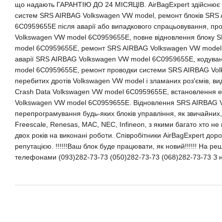
що надають ГАРАНТІЮ ДО 24 МІСЯЦІВ. AirBagExpert здійснює в
систем SRS AIRBAG Volkswagen VW model, ремонт блоків SRS
6C0959655E після аварії або випадкового спрацьовування, п
Volkswagen VW model 6C0959655E, повне відновлення блоку 
model 6C0959655E, ремонт SRS AIRBAG Volkswagen VW model
аварії SRS AIRBAG Volkswagen VW model 6C0959655E, кодув
model 6C0959655E, ремонт проводки системи SRS AIRBAG Vol
перебитих дротів Volkswagen VW model і зламаних роз'ємів, в
Crash Data Volkswagen VW model 6C0959655E, встановлення 
Volkswagen VW model 6C0959655E. Відновлення SRS AIRBAG 
перепрограмування будь-яких блоків управління, як звичайних,
Freescale, Renesas, MAC, NEC, Infineon, з якими багато хто не
двох років на виконані роботи. Співробітники AirBagExpert доро
репутацією. !!!!!!Ваш блок буде працювати, як новий!!!!!! На ре
телефонами (093)282-73-73 (050)282-73-73 (068)282-73-73 З 