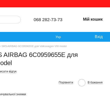
068 282-73-73
Мій кошик
Вхід
Укр
у SRS AIRBAG 6C0959655E для Volkswagen VW model
S AIRBAG 6C0959655E для
odel
исати відгук
Порівняти
В бажання
ичувальної знижки