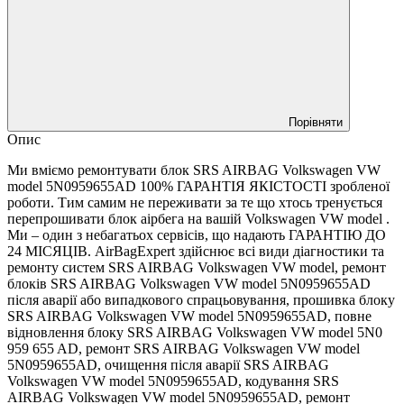
Порівняти
Опис
Ми вміємо ремонтувати блок SRS AIRBAG Volkswagen VW
model 5N0959655AD 100% ГАРАНТІЯ ЯКІСТОСТІ зробленої
роботи. Тим самим не переживати за те що хтось тренується
перепрошивати блок аірбега на вашій Volkswagen VW model .
Ми – один з небагатьох сервісів, що надають ГАРАНТІЮ ДО
24 МІСЯЦІВ. AirBagExpert здійснює всі види діагностики та
ремонту систем SRS AIRBAG Volkswagen VW model, ремонт
блоків SRS AIRBAG Volkswagen VW model 5N0959655AD
після аварії або випадкового спрацьовування, прошивка блоку
SRS AIRBAG Volkswagen VW model 5N0959655AD, повне
відновлення блоку SRS AIRBAG Volkswagen VW model 5N0
959 655 AD, ремонт SRS AIRBAG Volkswagen VW model
5N0959655AD, очищення після аварії SRS AIRBAG
Volkswagen VW model 5N0959655AD, кодування SRS
AIRBAG Volkswagen VW model 5N0959655AD, ремонт