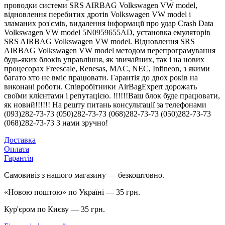
проводки системи SRS AIRBAG Volkswagen VW model,
відновлення перебитих дротів Volkswagen VW model і
зламаних роз'ємів, видалення інформації про удар Crash Data
Volkswagen VW model 5N0959655AD, установка емуляторів
SRS AIRBAG Volkswagen VW model. Відновлення SRS
AIRBAG Volkswagen VW model методом перепрограмування
будь-яких блоків управління, як звичайних, так і на нових
процесорах Freescale, Renesas, MAC, NEC, Infineon, з якими
багато хто не вміє працювати. Гарантія до двох років на
виконані роботи. Співробітники AirBagExpert дорожать
своїми клієнтами і репутацією. !!!!!!Ваш блок буде працювати,
як новий!!!!!! На решту питань консультації за телефонами
(093)282-73-73 (050)282-73-73 (068)282-73-73 (050)282-73-73
(068)282-73-73 З нами зручно!
Доставка
Оплата
Гарантія
Самовивіз з нашого магазину — безкоштовно.
«Новою поштою» по Україні — 35 грн.
Кур'єром по Києву — 35 грн.