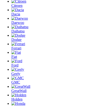
Citroen
Dacia
Daewoo
Daihatsu
Dodge
Ferrari
Fiat
Ford
Geely
GMC
GreatWall
Holden