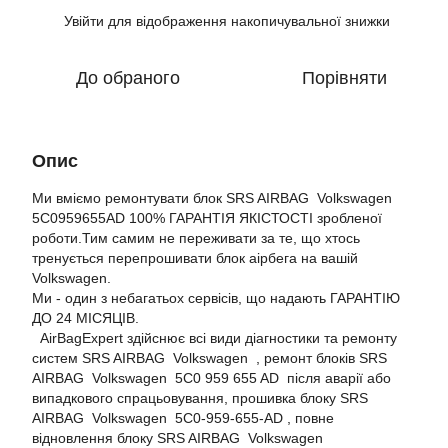
Увійти
для відображення накопичувальної знижки
%
До обраного
Порівняти
Опис
Ми вміємо ремонтувати блок SRS AIRBAG Volkswagen
5C0959655AD 100% ГАРАНТІЯ ЯКІСТОСТІ зробленої
роботи.Тим самим не переживати за те, що хтось
тренується перепрошивати блок аірбега на вашій
Volkswagen.
Ми - один з небагатьох сервісів, що надають ГАРАНТІЮ
ДО 24 МІСЯЦІВ.
AirBagExpert здійснює всі види діагностики та ремонту
систем SRS AIRBAG Volkswagen , ремонт блоків SRS
AIRBAG Volkswagen 5C0 959 655 AD після аварії або
випадкового спрацьовування, прошивка блоку SRS
AIRBAG Volkswagen 5C0-959-655-AD , повне
відновлення блоку SRS AIRBAG Volkswagen