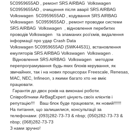
5C0959655AD , ремонт SRS AIRBAG Volkswagen
5C0959655AD , очищення після аварії SRS AIRBAG
Volkswagen 5C0959655AD , кодування SRS AIRBAG
Volkswagen 5C0959655AD , ремонт проводки системи
SRS AIRBAG Volkswagen , відновлення перебитих
проводів Volkswagen та зламаних роз'ємів, видалення
інформації про удар Crash Data
Volkswagen 5C0959655AD (5WK44531), встановлення
емуляторів SRS AIRBAG Volkswagen Volkswagen .
Відновлення SRS AIRBAG Volkswagen методом
перепрограмування будь-яких блоків керування, як
звичайних, так і на нових процесорах Freescale, Renesas,
MAC, NEC, Infineon, з якими багато хто не вміє
працювати.
Гарантія до двох років на виконані роботи.
Співробітники AirBagExpert цінують своїх клієнтів і
репутацію!!! Ваш блок буде працювати, як новий!!!!!!
На питання, що залишилися, консультації за
телефонами: (093)282-73-73 & nbsp; (050)282-73-73 &
nbsp; (068)282-73-73
З нами зручно!