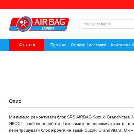
Перейти до основного контенту
Каталог
Про нас
Оплата і доставка
Контактна 
Опис
Ми вміємо ремонтувати блок SRS AIRBAG Suzuki GrandVitara
ЯКОСТІ зробленої роботи. Тим самим не переживати за те, що
перепрошувати блок аірбега на вашій Suzuki GrandVitara. Ми – о