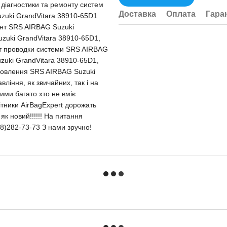
и діагностики та ремонту систем
Доставка
Оплата
Гара
uzuki GrandVitara 38910-65D1
онт SRS AIRBAG Suzuki
zuki GrandVitara 38910-65D1,
нт проводки системи SRS AIRBAG
zuki GrandVitara 38910-65D1,
дновлення SRS AIRBAG Suzuki
ління, як звичайних, так і на
ими багато хто не вміє
ітники AirBagExpert дорожать
як новий!!!!!! На питання
8)282-73-73 З нами зручно!