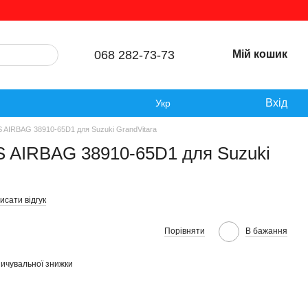
068 282-73-73
Мій кошик
Вхід
Укр
 AIRBAG 38910-65D1 для Suzuki GrandVitara
S AIRBAG 38910-65D1 для Suzuki
исати відгук
Порівняти
В бажання
ичувальної знижки