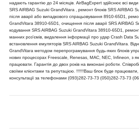
надають гарантію до 24 місяців. AirBagExpert здійснює всі вид
SRS AIRBAG Suzuki GrandVitara , ремонт блоків SRS AIRBAG S
після аварії або випадкового спрацьовування 8910-65D1, рем
GrandVitara 38910-65D1, очищення після аварії SRS AIRBAG Su
кодування SRS AIRBAG Suzuki GrandVitara 38910-65D1, ремо
манних роз'ємів, видалення інформації про удар Crash Data Su
встановлення емуляторів SRS AIRBAG Suzuki GrandVitara. Ві
GrandVitara методом перепрограмування будь-яких блоків управ
нових процесорах Freescale, Renesas, MAC, NEC, Infineon, з як
працювати. Гарантія до двох років на виконані роботи. Співроб
своїми клієнтами та репутацією. !!!!!!Ваш блок буде працювати, 
консультації за телефонами (093)282-73-73 (050)282-73-73 (06