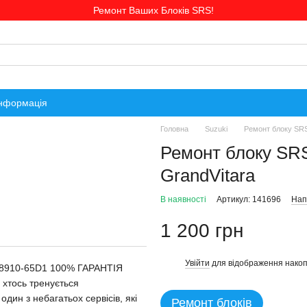
Ремонт Ваших Блоків SRS!
інформація
Головна
Suzuki
Ремонт блоку SRS
Ремонт блоку SR
GrandVitara
В наявності
Артикул: 141696
Нап
1 200 грн
Увійти
для відображення накоп
%
 38910-65D1 100% ГАРАНТІЯ
 хтось тренується
дин з небагатьох сервісів, які
Ремонт блоків