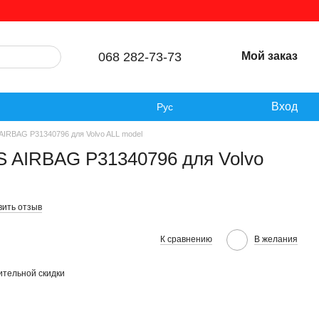
068 282-73-73
Мой заказ
Вход
Рус
AIRBAG P31340796 для Volvo ALL model
S AIRBAG P31340796 для Volvo
вить отзыв
К сравнению
В желания
тельной скидки