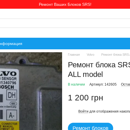
Ремонт Ваших Блоков SRS!
информация
Главная
Volvo
Ремонт блока SRS 
Ремонт блока SR
ALL model
В наличии
Артикул: 142605
Оста
1 200 грн
Войти
для отображения накопи
%
Ремонт блоков