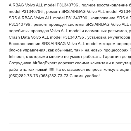
AIRBAG Volvo ALL model P31340796 , полное восстановление 
model P31340796 , ремонт SRS AIRBAG Volvo ALL model P31340
SRS AIRBAG Volvo ALL model P31340796 , кодирование SRS AI
P31340796 , ремонт проводки системы SRS AIRBAG Volvo ALL 
перебитых проводов Volvo ALL model и сломанных разъемов,
Crash Data Volvo ALL model P31340796 , установка эмуляторов
Восстановление SRS AIRBAG Volvo ALL model методом пере
блоков управления, как обычных, так и на новых процессорах 
Infineon, с которыми многие не умеют работать. Гарантия до 
Сотрудники AirBagExpert дорожат своими клиентами и репутацие
работать, как новый!!!!!! На оставшиеся вопросы консультаци
(050)282-73-73 (068)282-73-73 С нами удобно!