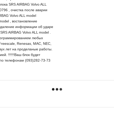
блока SRS AIRBAG Volvo ALL
796 , очистка после аварии
RBAG Volvo ALL model
model , востановление
 удаление информации об ударе
 SRS AIRBAG Volvo ALL model .
программированием любых
Freescale, Renesas, MAC, NEC,
двух лет на проделаные работы.
й. !!!!!!Ваш блок будет
и по телефонам (093)282-73-73