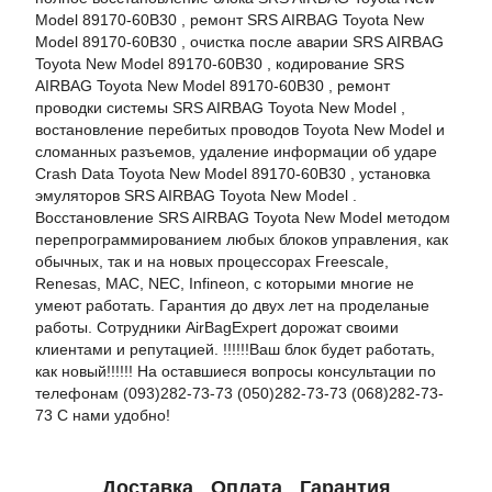
Model 89170-60B30 , ремонт SRS AIRBAG Toyota New
Model 89170-60B30 , очистка после аварии SRS AIRBAG
Toyota New Model 89170-60B30 , кодирование SRS
AIRBAG Toyota New Model 89170-60B30 , ремонт
проводки системы SRS AIRBAG Toyota New Model ,
востановление перебитых проводов Toyota New Model и
сломанных разъемов, удаление информации об ударе
Crash Data Toyota New Model 89170-60B30 , установка
эмуляторов SRS AIRBAG Toyota New Model .
Восстановление SRS AIRBAG Toyota New Model методом
перепрограммированием любых блоков управления, как
обычных, так и на новых процессорах Freescale,
Renesas, MAC, NEC, Infineon, с которыми многие не
умеют работать. Гарантия до двух лет на проделаные
работы. Сотрудники AirBagExpert дорожат своими
клиентами и репутацией. !!!!!!Ваш блок будет работать,
как новый!!!!!! На оставшиеся вопросы консультации по
телефонам (093)282-73-73 (050)282-73-73 (068)282-73-
73 С нами удобно!
Доставка
Оплата
Гарантия