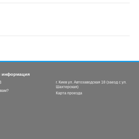
я информация
3
г. Киев ул. Автозаводская 18 (заезд с ул.
Шахтерская)
 вам?
Карта проезда