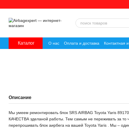
Перейти к основному контенту
Каталог
О нас
Оплата и доставка
Контактная 
Описание
Мы умеем ремонтировать блок SRS AIRBAG Toyota Yaris 891
КАЧЕСТВА зделаной работы. Тем самым не переживать за то чт
перепрошивать блок аирбега на вашей Toyota Yaris . Мы – оди