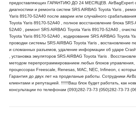
предоставляющих ГАРАНТИЮ ДО 24 МЕСЯЦЕВ. AirBagExpert о
диагностики и ремонта систем SRS AIRBAG Toyota Yaris , рем
Yaris 89170-52A40 после аварии или случайного срабатывани
Toyota Yaris 89170-52A40 , полное восстановление блока SRS 
52A40 , ремонт SRS AIRBAG Toyota Yaris 89170-52A40 , очист
Toyota Yaris 89170-52A40 , кодирование SRS AIRBAG Toyota Ya
проводки системы SRS AIRBAG Toyota Yaris , востановление пе
и сломанных разъемов, удаление информации об ударе Crash 
, установка эмуляторов SRS AIRBAG Toyota Yaris . Восстановл
методом перепрограммированием любых блоков управления, к
процессорах Freescale, Renesas, MAC, NEC, Infineon, с котор
Гарантия до двух лет на проделаные работы. Сотрудники AirB
клиентами и репутацией. !!!!!!Ваш блок будет работать, как но
консультации по телефонам (093)282-73-73 (050)282-73-73 (0