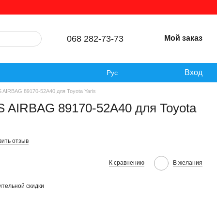
068 282-73-73
Мой заказ
Вход
Рус
 AIRBAG 89170-52A40 для Toyota Yaris
S AIRBAG 89170-52A40 для Toyota
вить отзыв
К сравнению
В желания
тельной скидки