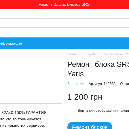
Ремонт Ваших Блоков SRS!
информация
Главная
Toyota
Ремонт блока SRS
Ремонт блока SR
Yaris
В наличии
Артикул: 142531
Оста
1 200 грн
Войти
для отображения накопи
%
70-52A40 100% ГАРАНТИЯ
о кто то тренируется
н из немногих сервисов,
Ремонт блоков