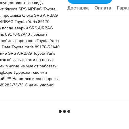
существляет все виды
Доставка
Оплата
Гара
онт блоков SRS AIRBAG Toyota
я, прошивка блока SRS AIRBAG
AIRBAG Toyota Yaris 89170-
ка после аварии SRS AIRBAG
ris 89170-52A40 , ремонт
ребитых проводов Toyota Yaris
Data Toyota Yaris 89170-52A40
ение SRS AIRBAG Toyota Yaris
ак обычных, так и на новых
ыми многие не умеют работать.
agExpert дорожат своими
вый!!!!!! На оставшиеся вопросы
68)282-73-73 С нами удобно!