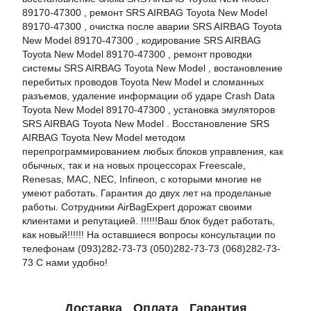
89170-47300 , ремонт SRS AIRBAG Toyota New Model
89170-47300 , очистка после аварии SRS AIRBAG Toyota
New Model 89170-47300 , кодирование SRS AIRBAG
Toyota New Model 89170-47300 , ремонт проводки
системы SRS AIRBAG Toyota New Model , востановление
перебитых проводов Toyota New Model и сломанных
разъемов, удаление информации об ударе Crash Data
Toyota New Model 89170-47300 , установка эмуляторов
SRS AIRBAG Toyota New Model . Восстановление SRS
AIRBAG Toyota New Model методом
перепрограммированием любых блоков управления, как
обычных, так и на новых процессорах Freescale,
Renesas, MAC, NEC, Infineon, с которыми многие не
умеют работать. Гарантия до двух лет на проделаные
работы. Сотрудники AirBagExpert дорожат своими
клиентами и репутацией. !!!!!!Ваш блок будет работать,
как новый!!!!!! На оставшиеся вопросы консультации по
телефонам (093)282-73-73 (050)282-73-73 (068)282-73-
73 С нами удобно!
Доставка
Оплата
Гарантия