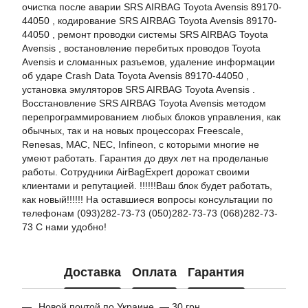
очистка после аварии SRS AIRBAG Toyota Avensis 89170-
44050 , кодирование SRS AIRBAG Toyota Avensis 89170-
44050 , ремонт проводки системы SRS AIRBAG Toyota
Avensis , востановление перебитых проводов Toyota
Avensis и сломанных разъемов, удаление информации
об ударе Crash Data Toyota Avensis 89170-44050 ,
установка эмуляторов SRS AIRBAG Toyota Avensis .
Восстановление SRS AIRBAG Toyota Avensis методом
перепрограммированием любых блоков управления, как
обычных, так и на новых процессорах Freescale,
Renesas, MAC, NEC, Infineon, с которыми многие не
умеют работать. Гарантия до двух лет на проделаные
работы. Сотрудники AirBagExpert дорожат своими
клиентами и репутацией. !!!!!!Ваш блок будет работать,
как новый!!!!!! На оставшиеся вопросы консультации по
телефонам (093)282-73-73 (050)282-73-73 (068)282-73-
73 С нами удобно!
Доставка
Оплата
Гарантия
Новой почтой по Украине — 30 грн.