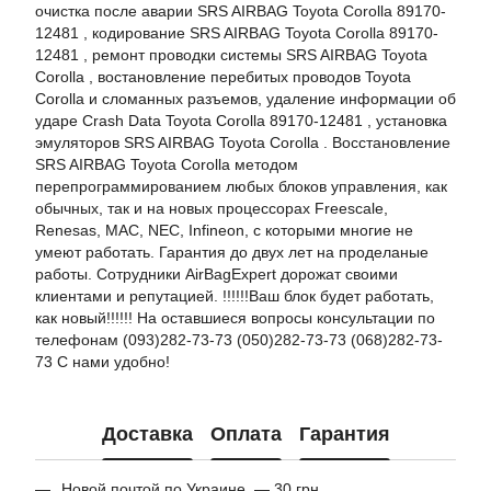
очистка после аварии SRS AIRBAG Toyota Corolla 89170-
12481 , кодирование SRS AIRBAG Toyota Corolla 89170-
12481 , ремонт проводки системы SRS AIRBAG Toyota
Corolla , востановление перебитых проводов Toyota
Corolla и сломанных разъемов, удаление информации об
ударе Crash Data Toyota Corolla 89170-12481 , установка
эмуляторов SRS AIRBAG Toyota Corolla . Восстановление
SRS AIRBAG Toyota Corolla методом
перепрограммированием любых блоков управления, как
обычных, так и на новых процессорах Freescale,
Renesas, MAC, NEC, Infineon, с которыми многие не
умеют работать. Гарантия до двух лет на проделаные
работы. Сотрудники AirBagExpert дорожат своими
клиентами и репутацией. !!!!!!Ваш блок будет работать,
как новый!!!!!! На оставшиеся вопросы консультации по
телефонам (093)282-73-73 (050)282-73-73 (068)282-73-
73 С нами удобно!
Доставка
Оплата
Гарантия
Новой почтой по Украине — 30 грн.