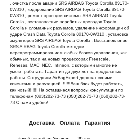
, очистка после аварии SRS AIRBAG Toyota Corolla 89170-
0W310 , кодирование SRS AIRBAG Toyota Corolla 89170-
0W310 , ремонт проводки системы SRS AIRBAG Toyota
Corolla , востановление перебитых проводов Toyota
Corolla и сломанных разъемов, удаление информации об
ударе Crash Data Toyota Corolla 89170-0W310 , установка
эмуляторов SRS AIRBAG Toyota Corolla . Восстановление
SRS AIRBAG Toyota Corolla методом
перепрограммированием любых блоков управления, как
обычных, так и на новых процессорах Freescale,
Renesas, MAC, NEC, Infineon, с которыми многие не
умеют работать. Гарантия до двух лет на проделаные
работы. Сотрудники AirBagExpert дорожат своими
клиентами и репутацией. !!!!!!Ваш блок будет работать,
как новый!!!!!! На оставшиеся вопросы консультации по
телефонам (093)282-73-73 (050)282-73-73 (068)282-73-
73 С нами удобно!
Доставка
Оплата
Гарантия
Новой почтой по Украине — 30 грн.