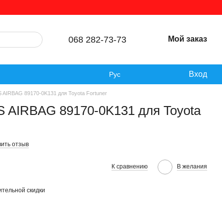
068 282-73-73
Мой заказ
Вход
Рус
 AIRBAG 89170-0K131 для Toyota Fortuner
S AIRBAG 89170-0K131 для Toyota
вить отзыв
К сравнению
В желания
тельной скидки