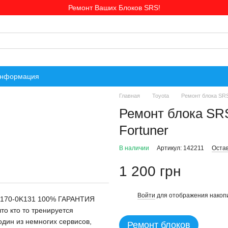
Ремонт Ваших Блоков SRS!
информация
Главная
Toyota
Ремонт блока SRS
Ремонт блока SR
Fortuner
В наличии
Артикул: 142211
Оста
1 200 грн
Войти
для отображения накопи
%
89170-0K131 100% ГАРАНТИЯ
о кто то тренируется
один из немногих сервисов,
Ремонт блоков