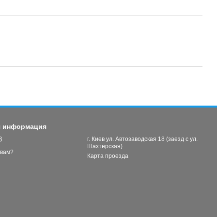
я информация
3
г. Киев ул. Автозаводская 18 (заезд с ул.
Шахтерская)
 вам?
Карта проезда