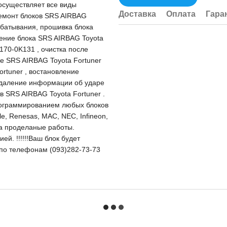
существляет все виды
Доставка
Оплата
Гара
ремонт блоков SRS AIRBAG
абатывания, прошивка блока
ление блока SRS AIRBAG Toyota
170-0K131 , очистка после
е SRS AIRBAG Toyota Fortuner
rtuner , востановление
 удаление информации об ударе
в SRS AIRBAG Toyota Fortuner .
рограммированием любых блоков
e, Renesas, MAC, NEC, Infineon,
на проделаные работы.
й. !!!!!!Ваш блок будет
и по телефонам (093)282-73-73