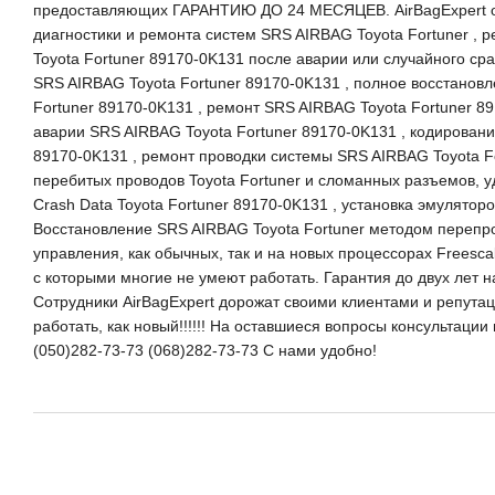
предоставляющих ГАРАНТИЮ ДО 24 МЕСЯЦЕВ. AirBagExpert о
диагностики и ремонта систем SRS AIRBAG Toyota Fortuner , 
Toyota Fortuner 89170-0K131 после аварии или случайного ср
SRS AIRBAG Toyota Fortuner 89170-0K131 , полное восстанов
Fortuner 89170-0K131 , ремонт SRS AIRBAG Toyota Fortuner 89
аварии SRS AIRBAG Toyota Fortuner 89170-0K131 , кодировани
89170-0K131 , ремонт проводки системы SRS AIRBAG Toyota Fo
перебитых проводов Toyota Fortuner и сломанных разъемов,
Crash Data Toyota Fortuner 89170-0K131 , установка эмуляторо
Восстановление SRS AIRBAG Toyota Fortuner методом переп
управления, как обычных, так и на новых процессорах Freescal
с которыми многие не умеют работать. Гарантия до двух лет 
Сотрудники AirBagExpert дорожат своими клиентами и репутацие
работать, как новый!!!!!! На оставшиеся вопросы консультаци
(050)282-73-73 (068)282-73-73 С нами удобно!